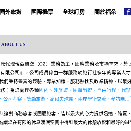
國外旅遊
國際機票
全球訂房
關於福朵
ABOUT US
，原代理韓亞航空（OZ）業務為主，因應業務及市場需求，於民
社有限公司』，公司成員係由一群服務於旅行社多年的專業人才
我們秉持豐富的經驗、專業知識、服務熱忱及敬業精神，以最
服務；為您處理各種
國內、外旅遊、團體出遊、自由行程、代辦
、公司考察、獎勵旅遊、高爾夫球團、兩岸學術交流、參訪團…
無論對商務旅客或團體旅客，皆以最大的心力提供迅速、確實
為讓您在有限的休息渡假空間中得到最大的休憩放鬆和最好的遊