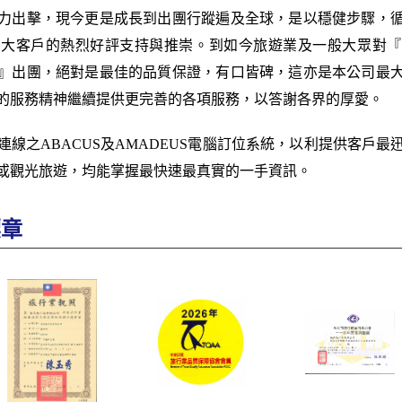
力出擊，現今更是成長到出團行蹤遍及全球，是以穩健步驟，
廣大客戶的熱烈好評支持與推崇。到如今旅遊業及一般大眾對『
』出團，絕對是最佳的品質保證，有口皆碑，這亦是本公司最
的服務精神繼續提供更完善的各項服務，以答謝各界的厚愛。
線之ABACUS及AMADEUS電腦訂位系統，以利提供客戶
或觀光旅遊，均能掌握最快速最真實的一手資訊。
標章