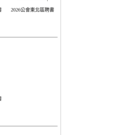
書
2026公會東北區聘書
書