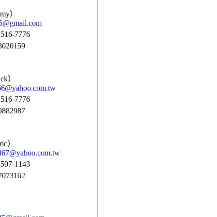
my）
5@gmail.com
16-7776
020159
ck）
866@yahoo.com.tw
16-7776
882987
ic）
8867@yahoo.com.tw
07-1143
073162