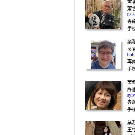
董
蕭
hsi
專線
手機
業
吳
bob
專線
手機
業
許惠
syl
專線
手機
業
王怡