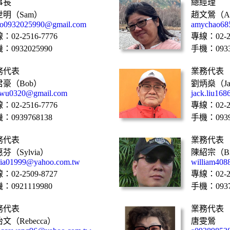
事長
總經理
世明（Sam）
趙文鶯（A
ao0932025990@gmail.com
amychao68
：02-2516-7776
專線：02-25
：0932025990
手機：0933
務代表
業務代表
君豪（Bob）
劉炳燊（Ja
wu0320@gmail.com
jack.liu16
：02-2516-7776
專線：02-25
：0939768138
手機：0939
務代表
業務代表
芬（Sylvia）
陳紹宗（Br
via01999@yahoo.com.tw
william40
：02-2509-8727
專線：02-25
：0921119980
手機：0937
務代表
業務代表
文（Rebecca）
唐雯鶯