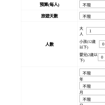
預算(每人)
旅遊天數
大
人
小孩(12歲
人數
以下)
嬰兒(2歲以
下)
年
月